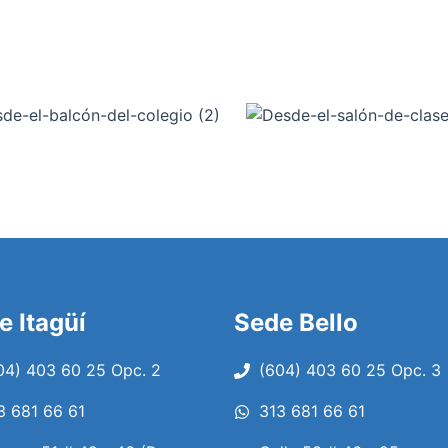
e Itagüí
Sede Bello
04) 403 60 25 Opc. 2
(604) 403 60 25 Opc. 3
3 681 66 61
313 681 66 61