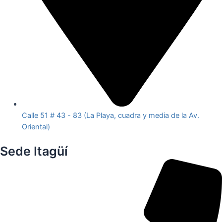
Calle 51 # 43 - 83 (La Playa, cuadra y media de la Av.
Oriental)
Sede Itagüí